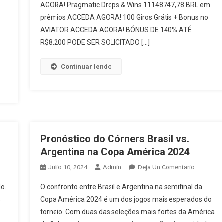
Prognóst
AGORA! Pragmatic Drops & Wins 11148747,78 BRL em
ma
Para
ataforma
prêmios ACCEDA AGORA! 100 Giros Grátis + Bonus no
24
ompleta
AVIATOR ACCEDA AGORA! BÓNUS DE 140% ATÉ
De
ra
R$8.200 PODE SER SOLICITADO […]
Julho
postadores
De
Continuar lendo
2024
Pronóstico do Córners Brasil vs.
Argentina na Copa América 2024
En
Julio 10, 2024
Admin
Deja Un Comentario
isão
Pronósti
o.
O confronto entre Brasil e Argentina na semifinal da
sico
Do
s
Copa América 2024 é um dos jogos mais esperados do
engo
Córners
torneio. Com duas das seleções mais fortes da América
inense
Brasil