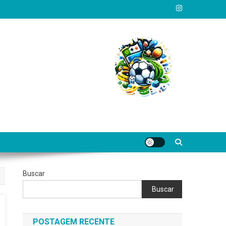
Buscar
Buscar
POSTAGEM RECENTE