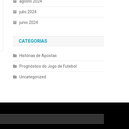
agosto 2024
julio 2024
junio 2024
CATEGORIAS
Histórias de Apostas
Prognóstico do Jogo de Futebol
Uncategorized