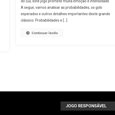
do Sul, este jogo promete muita emoção e intensidade.
Vs.
Argentina
A seguir, vamos analisar as probabilidades, os gols
Na
esperados e outros detalhes importantes deste grande
Copa
clássico. Probabilidades e […]
América
2024
Continuar lendo
JOGO RESPONSÁVEL