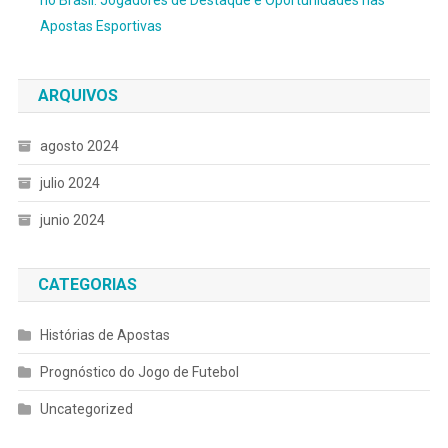
no Brasil: Jogadores de Destaque e Oportunidades nas
Apostas Esportivas
ARQUIVOS
agosto 2024
julio 2024
junio 2024
CATEGORIAS
Histórias de Apostas
Prognóstico do Jogo de Futebol
Uncategorized