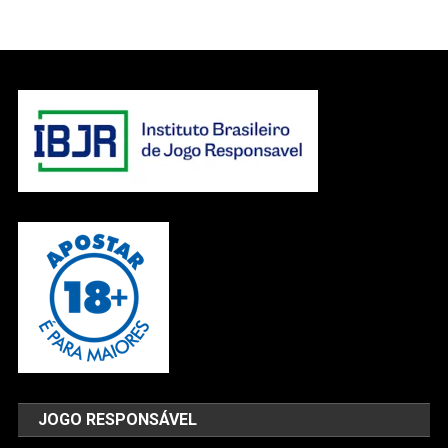
JOGO RESPONSÁVEL