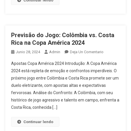
Continuar lendo
Previsão do Jogo: Colômbia vs. Costa
Rica na Copa América 2024
En
Junio 28, 2024
Admin
Deja Un Comentario
Previsão
Apostas Copa América 2024 Introdução: A Copa América
Do
2024 está repleta de emoção e confrontos imperdíveis. O
Jogo:
próximo jogo entre Colômbia e Costa Rica promete ser um
Colômbia
duelo eletrizante, com apostas altas e expectativas
Vs.
Costa
fervorosas. Análise do Confronto: A Colômbia, com seu
Rica
histórico de jogo agressivo e talento em campo, enfrenta a
Na
Costa Rica, conhecida […]
Copa
América
Continuar lendo
2024