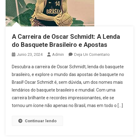
A Carreira de Oscar Schmidt: A Lenda
do Basquete Brasileiro e Apostas
En
Junio 23, 2024
Admin
Deja Un Comentario
A
Descubra a carreira de Oscar Schmidt, lenda do basquete
Carreira
brasileiro, e explore o mundo das apostas de basquete no
De
Brasil! Oscar Schmidt é, sem dúvida, um dos nomes mais
Oscar
lendários do basquete brasileiro e mundial. Com uma
Schmidt:
A
carreira brilhante e recordes impressionantes, ele se
Lenda
tornou um ícone não apenas no Brasil, mas em todo o […]
Do
Basquete
Continuar lendo
Brasileiro
E